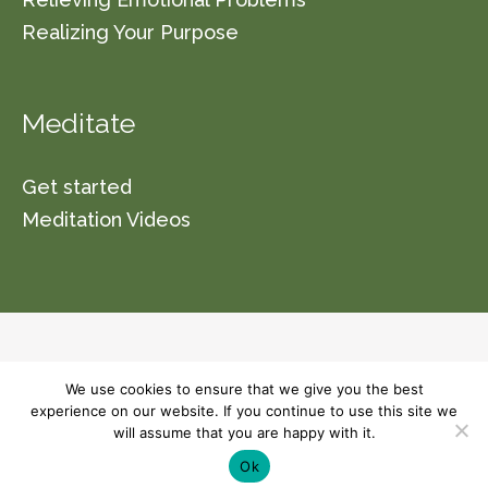
Realizing Your Purpose
Meditate
Get started
Meditation Videos
© 2026 Vishwa Nirmala Dharma (a non-profit
We use cookies to ensure that we give you the best
organization section 501(C)(3)) Please read our
experience on our website. If you continue to use this site we
will assume that you are happy with it.
terms and conditions for usage of this site.
Ok