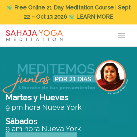
Free
Online 21 Day Meditation Course
|
Sept
22 – Oct 13 2026
LEARN MORE
Skip
Main
to
content
Men
Martes y Hueves
9 pm hora Nueva York
Sábado
s
9 am hora Nueva York