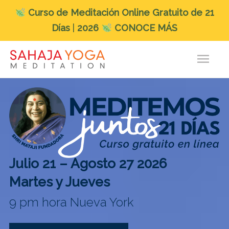
Curso
de Meditación Online Gratuito de 21
Días
|
2026
CONOCE MÁS
Ir
Men
al
contenido
princ
Julio 21 – Agosto 27
2026
Martes y Jueves
9 pm hora Nueva York