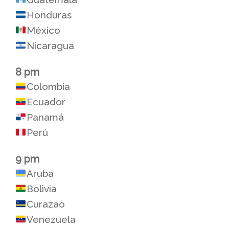
Honduras
México
Nicaragua
8 pm
Colombia
Ecuador
Panamá
Perú
9 pm
Aruba
Bolivia
Curazao
Venezuela